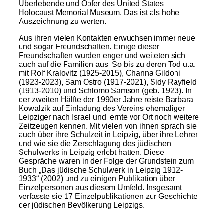
Überlebende und Opfer des United States
Holocaust Memorial Museum. Das ist als hohe
Auszeichnung zu werten.
Aus ihren vielen Kontakten erwuchsen immer neue
und sogar Freundschaften. Einige dieser
Freundschaften wurden enger und weiteten sich
auch auf die Familien aus. So bis zu deren Tod u.a.
mit Rolf Kralovitz (1925-2015), Channa Gildoni
(1923-2023), Sam Ostro (1917-2021), Sidy Rayfield
(1913-2010) und Schlomo Samson (geb. 1923). In
der zweiten Hälfte der 1990er Jahre reiste Barbara
Kowalzik auf Einladung des Vereins ehemaliger
Leipziger nach Israel und lernte vor Ort noch weitere
Zeitzeugen kennen. Mit vielen von ihnen sprach sie
auch über ihre Schulzeit in Leipzig, über ihre Lehrer
und wie sie die Zerschlagung des jüdischen
Schulwerks in Leipzig erlebt hatten. Diese
Gespräche waren in der Folge der Grundstein zum
Buch „Das jüdische Schulwerk in Leipzig 1912-
1933“ (2002) und zu einigen Publikation über
Einzelpersonen aus diesem Umfeld. Insgesamt
verfasste sie 17 Einzelpublikationen zur Geschichte
der jüdischen Bevölkerung Leipzigs.