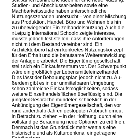
Studien- und Abschlussar-beiten sowie eine
Machbarkeitsstudie haben unterschiedliche
Nutzungsszenarien untersucht – von einer Mischung
aus Produktion, Handel, Büro und Wohnen bis hin
zu überwiegender Ein-zelhandelsnutzung. Auch die
»Leipzig International School« zeigte Interesse,
musste jedoch fest-stellen, dass ihre Anforderungen
nicht mit dem Bestand vereinbar sind. Ein
Architekturbüro hat ein konkretes Nutzungskonzept
für den Erhalt und die behutsame Weiterentwicklung
der Anlage erarbeitet. Die Eigentümergesellschaft
stellt sich ein Einkaufszentrum vor. Der Schwerpunkt
wäre ein großflächiger Lebensmitteleinzelhandel.
Dies lässt der Bebauungsplan jedoch nicht zu. Au-
ßerdem gibt es in der unmittelbaren Umgebung
schon zahlreiche Einkaufsmöglichkeiten, sodass
weitere Einzelhandelsflächen überflüssig sind. Die
jüngstenGespräche mündeten schließlich in der
Ankündigung der Eigentümergesellschaft, den vor
rund anderthalb Jahren gestoppten Abbruch erneut
in Betracht zu ziehen – in der Hoffnung, durch eine
vollständige Beräumung neue Optionen zu eröffnen.
Demnach ist das Grundstück mehr wert als eine
historische und als Kulturdenkmal eingetragene