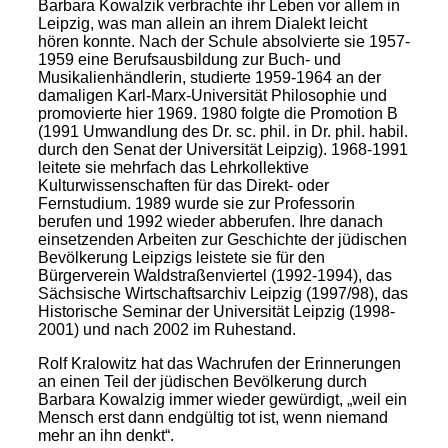
Barbara Kowalzik verbrachte ihr Leben vor allem in
Leipzig, was man allein an ihrem Dialekt leicht
hören konnte. Nach der Schule absolvierte sie 1957-
1959 eine Berufsausbildung zur Buch- und
Musikalienhändlerin, studierte 1959-1964 an der
damaligen Karl-Marx-Universität Philosophie und
promovierte hier 1969. 1980 folgte die Promotion B
(1991 Umwandlung des Dr. sc. phil. in Dr. phil. habil.
durch den Senat der Universität Leipzig). 1968-1991
leitete sie mehrfach das Lehrkollektive
Kulturwissenschaften für das Direkt- oder
Fernstudium. 1989 wurde sie zur Professorin
berufen und 1992 wieder abberufen. Ihre danach
einsetzenden Arbeiten zur Geschichte der jüdischen
Bevölkerung Leipzigs leistete sie für den
Bürgerverein Waldstraßenviertel (1992-1994), das
Sächsische Wirtschaftsarchiv Leipzig (1997/98), das
Historische Seminar der Universität Leipzig (1998-
2001) und nach 2002 im Ruhestand.
Rolf Kralowitz hat das Wachrufen der Erinnerungen
an einen Teil der jüdischen Bevölkerung durch
Barbara Kowalzig immer wieder gewürdigt, „weil ein
Mensch erst dann endgültig tot ist, wenn niemand
mehr an ihn denkt“.