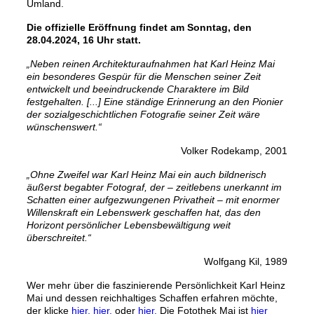
Umland.
Die offizielle Eröffnung findet am Sonntag, den
28.04.2024, 16 Uhr statt.
„Neben reinen Architekturaufnahmen hat Karl Heinz Mai
ein besonderes Gespür für die Menschen seiner Zeit
entwickelt und beeindruckende Charaktere im Bild
festgehalten. [...] Eine ständige Erinnerung an den Pionier
der sozialgeschichtlichen Fotografie seiner Zeit wäre
wünschenswert.“
Volker Rodekamp, 2001
„Ohne Zweifel war Karl Heinz Mai ein auch bildnerisch
äußerst begabter Fotograf, der – zeitlebens unerkannt im
Schatten einer aufgezwungenen Privatheit – mit enormer
Willenskraft ein Lebenswerk geschaffen hat, das den
Horizont persönlicher Lebensbewältigung weit
überschreitet.“
Wolfgang Kil, 1989
Wer mehr über die faszinierende Persönlichkeit Karl Heinz
Mai und dessen reichhaltiges Schaffen erfahren möchte,
der klicke
hier,
hi
er,
oder
hier.
Die Fotothek Mai ist
hi
er