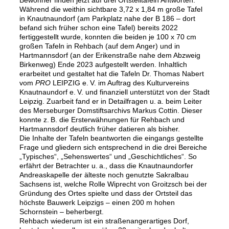
Während die weithin sichtbare 3,72 x 1,84 m große Tafel
in Knautnaundorf (am Parkplatz nahe der B 186 – dort
befand sich früher schon eine Tafel) bereits 2022
fertiggestellt wurde, konnten die beiden je 100 x 70 cm
großen Tafeln in Rehbach (auf dem Anger) und in
Hartmannsdorf (an der Erikenstraße nahe dem Abzweig
Birkenweg) Ende 2023 aufgestellt werden. Inhaltlich
erarbeitet und gestaltet hat die Tafeln Dr. Thomas Nabert
vom
PRO
LEIPZIG e. V. im Auftrag des Kulturvereins
Knautnaundorf e. V. und finanziell unterstützt von der Stadt
Leipzig. Zuarbeit fand er in Detailfragen u. a. beim Leiter
des Merseburger Domstiftsarchivs Markus Cottin. Dieser
konnte z. B. die Ersterwähnungen für Rehbach und
Hartmannsdorf deutlich früher datieren als bisher.
Die Inhalte der Tafeln beantworten die eingangs gestellte
Frage und gliedern sich entsprechend in die drei Bereiche
„Typisches“, „Sehenswertes“ und „Geschichtliches“. So
erfährt der Betrachter u. a., dass die Knautnaundorfer
Andreaskapelle der älteste noch genutzte Sakralbau
Sachsens ist, welche Rolle Wiprecht von Groitzsch bei der
Gründung des Ortes spielte und dass der Ortsteil das
höchste Bauwerk Leipzigs – einen 200 m hohen
Schornstein – beherbergt.
Rehbach wiederum ist ein straßenangerartiges Dorf,