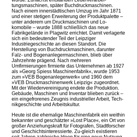
tungsmaschinen, später Buchdruckmaschinen.
Nach einem innerstädtischen Umzug im Jahr 1871
und einer stetigen Erweiterung der Produktpalette –
unter anderem um Druckmaschinen und Lo-
komobile – wurde 1888 schließlich das neue
Fabrikgelände in Plagwitz errichtet. Damit verlagerte
sich ein bedeutender Teil der Leipziger
Industriegeschichte an diesen Standort. Die
Herstellung von Buchdruckmaschinen, darunter
Falz- und Bogenanlegermaschinen, blieb über
Jahrzehnte prägend. Nach mehreren
Umfirmierungen firmierte das Unternehmen ab 1927
als »Georg Spiess Maschinenfabrik«, wurde 1953
zum »VEB Bogenanlegerwerk« und 1960 dem
»VEB Druckmaschinenwerk Leipzig« zugeordnet.
Mit der Wiedervereinigung endete die Produktion.
Gebäude, Maschinen und Inventar blieben zurück –
ein eingefrorenes Zeugnis industrieller Arbeit, Tech-
nikgeschichte und Arbeitskultur.
Heute ist die ehemalige Maschinenfabrik ein weithin
bekannter und geschätzter »Lost Place«, ein Ort von
großer Anziehungskraft für Fotografen, Stadtforscher
und Geschichtsinteressierte. Zu-gleich existieren
seit Jahren zahlreiche Ideen für eine neue Nutzung.