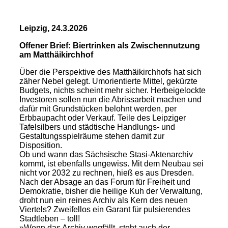
Leipzig, 24.3.2026
Offener Brief: Biertrinken als Zwischennutzung
am Matthäikirchhof
Über die Perspektive des Matthäikirchhofs hat sich
zäher Nebel gelegt. Umorientierte Mittel, gekürzte
Budgets, nichts scheint mehr sicher. Herbeigelockte
Investoren sollen nun die Abrissarbeit machen und
dafür mit Grundstücken belohnt werden, per
Erbbaupacht oder Verkauf. Teile des Leipziger
Tafelsilbers und städtische Handlungs- und
Gestaltungsspielräume stehen damit zur
Disposition.
Ob und wann das Sächsische Stasi-Aktenarchiv
kommt, ist ebenfalls ungewiss. Mit dem Neubau sei
nicht vor 2032 zu rechnen, hieß es aus Dresden.
Nach der Absage an das Forum für Freiheit und
Demokratie, bisher die heilige Kuh der Verwaltung,
droht nun ein reines Archiv als Kern des neuen
Viertels? Zweifellos ein Garant für pulsierendes
Stadtleben – toll!
»Wenn das Archiv wegfällt, steht auch der