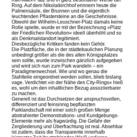
Ring. Auf dem Nikolaikirchhof erinnern heute die
Palmensäule, der Brunnen und die eigentlich
leuchtenden Pflastersteine an die Geschehnisse.
Obwohl der Wilhelm-Leuschner-Platz damals keine
Rolle spielte, wurde er mit der Bezeichnung »Platz
der Friedlichen Revolution« ideell überhöht und so
als Denkmalstandort legitimiert.
Diesbezügliche Kritiken fanden kein Gehör.
Die Platzfläche, die in der städtebaulichen Planung
unbedingt größer als die des alten Königsplatzes
sein sollte, wurde inzwischen gänzlich aufgegeben
und wird sich nun zum Park wandeln – ein
Paradigmenwechsel. Wie und wo genau die
Stahlteile eingeordnet werden sollen, blieb bislang
vage. Verdichtet »in der Nähe des City-Rings« hieß
es, wohl um den inhaltlichen Bezug assoziierbarer
zu machen.
Generell ist das Durchsetzen der anspruchsvollen,
differenziert und feinsinnig bepflanzten
Parklandschaft mit einer solch großen Menge
abstrahierter Demonstrations- und Kundgebungs-
Elemente mehr als fragwürdig. Die Gefahr der
Zergliederung und Überfrachtung ist real. Absehbar
ist zudem, dass die Transparente innerhalb