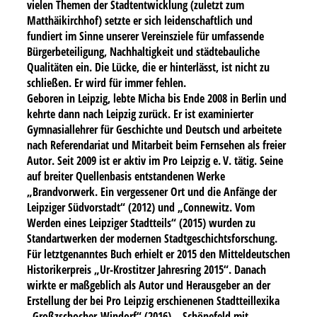
vielen Themen der Stadtentwicklung (zuletzt zum
Matthäikirchhof) setzte er sich leidenschaftlich und
fundiert im Sinne unserer Vereinsziele für umfassende
Bürgerbeteiligung, Nachhaltigkeit und städtebauliche
Qualitäten ein. Die Lücke, die er hinterlässt, ist nicht zu
schließen. Er wird für immer fehlen.
Geboren in Leipzig, lebte Micha bis Ende 2008 in Berlin und
kehrte dann nach Leipzig zurück. Er ist examinierter
Gymnasiallehrer für Geschichte und Deutsch und arbeitete
nach Referendariat und Mitarbeit beim Fernsehen als freier
Autor. Seit 2009 ist er aktiv im Pro Leipzig e. V. tätig. Seine
auf breiter Quellenbasis entstandenen Werke
„Brandvorwerk. Ein vergessener Ort und die Anfänge der
Leipziger Südvorstadt“ (2012) und „Connewitz. Vom
Werden eines Leipziger Stadtteils“ (2015) wurden zu
Standartwerken der modernen Stadtgeschichtsforschung.
Für letztgenanntes Buch erhielt er 2015 den Mitteldeutschen
Historikerpreis „Ur-Krostitzer Jahresring 2015“. Danach
wirkte er maßgeblich als Autor und Herausgeber an der
Erstellung der bei Pro Leipzig erschienenen Stadtteillexika
„Großzschocher-Windorf“ (2016), „Schönefeld mit