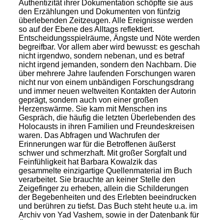
Authentizität ihrer Dokumentation schöpfte sie aus
den Erzählungen und Dokumenten von fünfzig
überlebenden Zeitzeugen. Alle Ereignisse werden
so auf der Ebene des Alltags reflektiert.
Entscheidungsspielräume, Ängste und Nöte werden
begreifbar. Vor allem aber wird bewusst: es geschah
nicht irgendwo, sondern nebenan, und es betraf
nicht irgend jemanden, sondern den Nachbarn. Die
über mehrere Jahre laufenden Forschungen waren
nicht nur von einem unbändigen Forschungsdrang
und immer neuen weltweiten Kontakten der Autorin
geprägt, sondern auch von einer großen
Herzenswärme. Sie kam mit Menschen ins
Gespräch, die häufig die letzten Überlebenden des
Holocausts in ihren Familien und Freundeskreisen
waren. Das Abfragen und Wachrufen der
Erinnerungen war für die Betroffenen äußerst
schwer und schmerzhaft. Mit großer Sorgfalt und
Feinfühligkeit hat Barbara Kowalzik das
gesammelte einzigartige Quellenmaterial im Buch
verarbeitet. Sie brauchte an keiner Stelle den
Zeigefinger zu erheben, allein die Schilderungen
der Begebenheiten und des Erlebten beeindrucken
und berühren zu tiefst. Das Buch steht heute u.a. im
Archiv von Yad Vashem, sowie in der Datenbank für