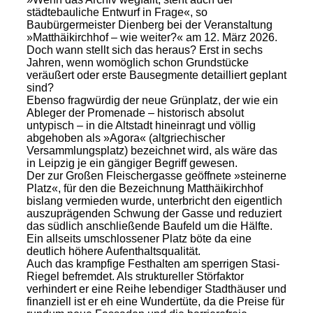
städtebauliche Entwurf in Frage«, so
Baubürgermeister Dienberg bei der Veranstaltung
»Matthäikirchhof – wie weiter?« am 12. März 2026.
Doch wann stellt sich das heraus? Erst in sechs
Jahren, wenn womöglich schon Grundstücke
veräußert oder erste Bausegmente detailliert geplant
sind?
Ebenso fragwürdig der neue Grünplatz, der wie ein
Ableger der Promenade – historisch absolut
untypisch – in die Altstadt hineinragt und völlig
abgehoben als »Agora« (altgriechischer
Versammlungsplatz) bezeichnet wird, als wäre das
in Leipzig je ein gängiger Begriff gewesen.
Der zur Großen Fleischergasse geöffnete »steinerne
Platz«, für den die Bezeichnung Matthäikirchhof
bislang vermieden wurde, unterbricht den eigentlich
auszuprägenden Schwung der Gasse und reduziert
das südlich anschließende Baufeld um die Hälfte.
Ein allseits umschlossener Platz böte da eine
deutlich höhere Aufenthaltsqualität.
Auch das krampfige Festhalten am sperrigen Stasi-
Riegel befremdet. Als struktureller Störfaktor
verhindert er eine Reihe lebendiger Stadthäuser und
finanziell ist er eh eine Wundertüte, da die Preise für