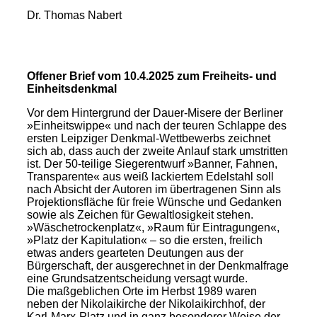
Dr. Thomas Nabert
Offener Brief vom 10.4.2025 zum Freiheits- und
Einheitsdenkmal
Vor dem Hintergrund der Dauer-Misere der Berliner
»Einheitswippe« und nach der teuren Schlappe des
ersten Leipziger Denkmal-Wettbewerbs zeichnet
sich ab, dass auch der zweite Anlauf stark umstritten
ist. Der 50-teilige Siegerentwurf »Banner, Fahnen,
Transparente« aus weiß lackiertem Edelstahl soll
nach Absicht der Autoren im übertragenen Sinn als
Projektionsfläche für freie Wünsche und Gedanken
sowie als Zeichen für Gewaltlosigkeit stehen.
»Wäschetrockenplatz«, »Raum für Eintragungen«,
»Platz der Kapitulation« – so die ersten, freilich
etwas anders gearteten Deutungen aus der
Bürgerschaft, der ausgerechnet in der Denkmalfrage
eine Grundsatzentscheidung versagt wurde.
Die maßgeblichen Orte im Herbst 1989 waren
neben der Nikolaikirche der Nikolaikirchhof, der
Karl-Marx-Platz und in ganz besonderer Weise der