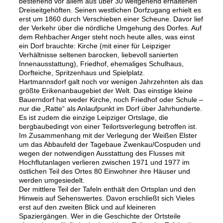
bestehend vor allem aus über 30 weitgehend erhaltenen
Dreiseitgehöften. Seinen westlichen Dorfzugang erhielt es
erst um 1860 durch Verschieben einer Scheune. Davor lief
der Verkehr über die nördliche Umgehung des Dorfes. Auf
dem Rehbacher Anger steht noch heute alles, was einst
ein Dorf brauchte: Kirche (mit einer für Leipziger
Verhältnisse seltenen barocken, liebevoll sanierten
Innenausstattung), Friedhof, ehemaliges Schulhaus,
Dorfteiche, Spritzenhaus und Spielplatz.
Hartmannsdorf galt noch vor wenigen Jahrzehnten als das
größte Erikenanbaugebiet der Welt. Das einstige kleine
Bauerndorf hat weder Kirche, noch Friedhof oder Schule –
nur die „Ratte“ als Anlaufpunkt im Dorf über Jahrhunderte.
Es ist zudem die einzige Leipziger Ortslage, die
bergbaubedingt von einer Teilortsverlegung betroffen ist.
Im Zusammenhang mit der Verlegung der Weißen Elster
um das Abbaufeld der Tagebaue Zwenkau/Cospuden und
wegen der notwendigen Ausstattung des Flusses mit
Hochflutanlagen verlieren zwischen 1971 und 1977 im
östlichen Teil des Ortes 80 Einwohner ihre Häuser und
werden umgesiedelt.
Der mittlere Teil der Tafeln enthält den Ortsplan und den
Hinweis auf Sehenswertes. Davon erschließt sich Vieles
erst auf den zweiten Blick und auf kleineren
Spaziergängen. Wer in die Geschichte der Ortsteile