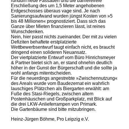
rundum neue Fassaden und die barrierefreie
Erschließung des um 1,5 Meter angehobenen
Erdgeschosses überaus vage sind. Je nach
Sanierungsaufwand wurden jüngst Kosten von »5
bis 48 Millionen« prognostiziert. Dass sich das
Ganze über Mieten finanzieren lässt, ist reines
Wunschdenken.
Nein, hier passt nichts zueinander. Der mit zu vielen
Defiziten behaftete erstplatzierte
Wettbewerbsentwurf taugt einfach nicht, es braucht
dringend einen solideren Neuansatz.
Der viertplatzierte Entwurf vom Büro Hinrichsmeyer
& Partner bietet sich an, er stand ohnehin deutlich
höher in der Gunst der Bürgerschaft und die sollte ja
wohl anfangs mitentscheiden.
Für die neuerdings angestrebte »Zwischennutzung«
des Areals wurde vom Baudezernat ein wahrlich
lauschiges Plätzchen als Biergarten erwählt: am
Fuße des Stasi-Riegels, zwischen altem
Postenhäuschen und Großparkplatz, mit Blick auf
die drei LKW-Anlieferrampen von Primark.
Die Gartenbäume sind bitte mitzubringen.
Heinz-Jürgen Böhme, Pro Leipzig e.V.