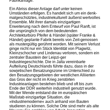
Fabrikanlage.
Ein Abriss dieser Anlage darf unter keinen
Umständen erfolgen. Es handelt sich um ein denk-
malgeschütztes, industriekulturell äußerst wertvolles
Ensemble. Mit ihrer damals einzigartigen
Erweiterung nach dem Entwurf von Paul Ranft, ist
die ursprünglich von dem bedeutenden
Architekturbüro Pfeifer & Händel (später Franke &
Händel) geplante Fabrik bereits von Zeit-genossen
als mustergültig gerühmt worden. Mit seinem Verlust
ginge nicht nur ein Stück Identität von Plagwitz,
Kleinzschocher und Lindenau verloren, sondern ein
zentraler Baustein der Leipzi-ger
Industriegeschichte. Die in Jalta vereinbarte
Aufteilung Deutschlands führte dazu, dass in der
sowjetischen Besatzungszone im Unterschied zu
den Besatzungsgebieten der westlichen Alliierten
das Gros der nicht im Krieg zerstörten
Industrieanlagen bestehen blieb und oft bis zum
Ende der DDR weiterhin industriell genutzt wurde.
Mit der Wende entstand die im europäischen
Maßstab einzigartige Situation, die
»Industriemoderne« auch anhand von Bauten
studieren zu können. Solche Orte sind mehr als alte