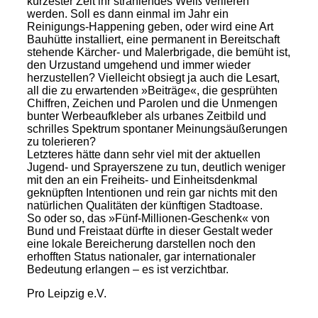
kürzester Zeit ihr strahlendes Weiß verlieren
werden. Soll es dann einmal im Jahr ein
Reinigungs-Happening geben, oder wird eine Art
Bauhütte installiert, eine permanent in Bereitschaft
stehende Kärcher- und Malerbrigade, die bemüht ist,
den Urzustand umgehend und immer wieder
herzustellen? Vielleicht obsiegt ja auch die Lesart,
all die zu erwartenden »Beiträge«, die gesprühten
Chiffren, Zeichen und Parolen und die Unmengen
bunter Werbeaufkleber als urbanes Zeitbild und
schrilles Spektrum spontaner Meinungsäußerungen
zu tolerieren?
Letzteres hätte dann sehr viel mit der aktuellen
Jugend- und Sprayerszene zu tun, deutlich weniger
mit den an ein Freiheits- und Einheitsdenkmal
geknüpften Intentionen und rein gar nichts mit den
natürlichen Qualitäten der künftigen Stadtoase.
So oder so, das »Fünf-Millionen-Geschenk« von
Bund und Freistaat dürfte in dieser Gestalt weder
eine lokale Bereicherung darstellen noch den
erhofften Status nationaler, gar internationaler
Bedeutung erlangen – es ist verzichtbar.
Pro Leipzig e.V.