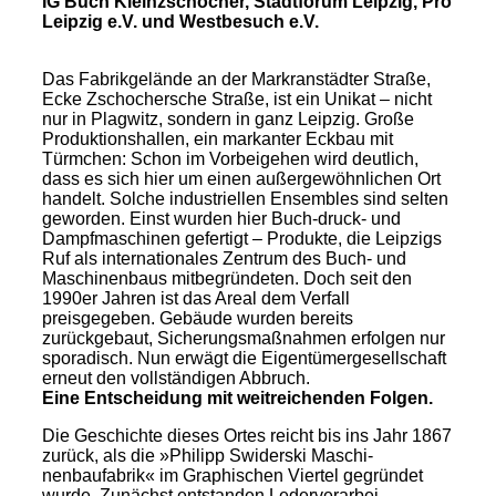
IG Buch Kleinzschocher, Stadtforum Leipzig, Pro
Leipzig e.V. und Westbesuch e.V.
Das Fabrikgelände an der Markranstädter Straße,
Ecke Zschochersche Straße, ist ein Unikat – nicht
nur in Plagwitz, sondern in ganz Leipzig. Große
Produktionshallen, ein markanter Eckbau mit
Türmchen: Schon im Vorbeigehen wird deutlich,
dass es sich hier um einen außergewöhnlichen Ort
handelt. Solche industriellen Ensembles sind selten
geworden. Einst wurden hier Buch-druck- und
Dampfmaschinen gefertigt – Produkte, die Leipzigs
Ruf als internationales Zentrum des Buch- und
Maschinenbaus mitbegründeten. Doch seit den
1990er Jahren ist das Areal dem Verfall
preisgegeben. Gebäude wurden bereits
zurückgebaut, Sicherungsmaßnahmen erfolgen nur
sporadisch. Nun erwägt die Eigentümergesellschaft
erneut den vollständigen Abbruch.
Eine Entscheidung mit weitreichenden Folgen.
Die Geschichte dieses Ortes reicht bis ins Jahr 1867
zurück, als die »Philipp Swiderski Maschi-
nenbaufabrik« im Graphischen Viertel gegründet
wurde. Zunächst entstanden Lederverarbei-